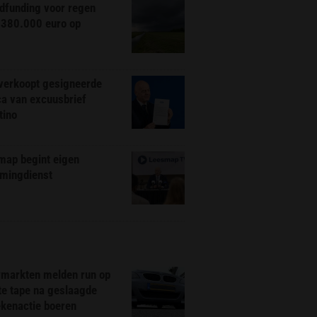
dfunding voor regen
 380.000 euro op
 verkoopt gesigneerde
ca van excuusbrief
tino
map begint eigen
amingdienst
markten melden run op
te tape na geslaagde
ekenactie boeren