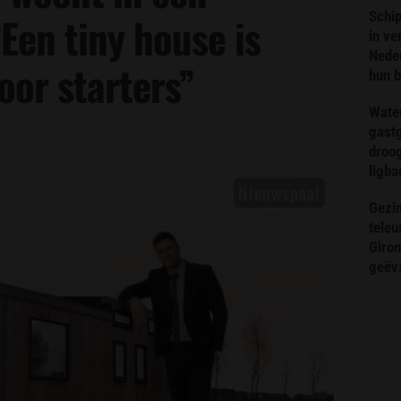
Schip
Een tiny house is
in ve
Neder
oor starters”
hun 
Wate
gast
droog
ligba
Gezin
teleu
Giron
geëv