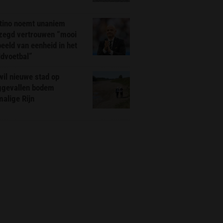
ntino noemt unaniem
zegd vertrouwen “mooi
eeld van eenheid in het
ldvoetbal”
il nieuwe stad op
ggevallen bodem
alige Rijn