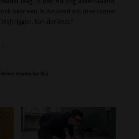
elatief laag. Ik ben nu nog alleenstaand,
 zoek naar een leuke meid om mee samen
lijft liggen, kan dat best.”
 bodem voormalige Rijn