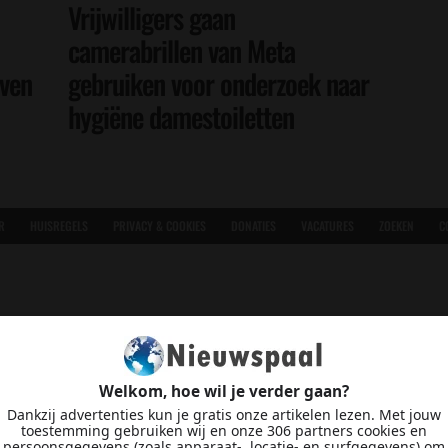
Vrijwilligers gaan
camerabrillen van Meta
even
gebruiken voor onderzoek naar
hygiëne damestoiletten
R
HUISREGELS
PRIVACY & COOKIES
DONATIES
VACATURES
ZOEKEN
C
Welkom, hoe wil je verder gaan?
Dankzij advertenties kun je gratis onze artikelen lezen. Met jouw
toestemming gebruiken wij en onze 306 partners cookies en
persoonsgegevens (zoals apparaat-, locatie- en surfgegevens) om