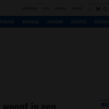
VOORPAGINA
OVER
DONEREN
CONTACT
ITENLAND
REGIONAAL
ECONOMIE
LIFESTYLE
CULTUUR
) woont in een
MEE