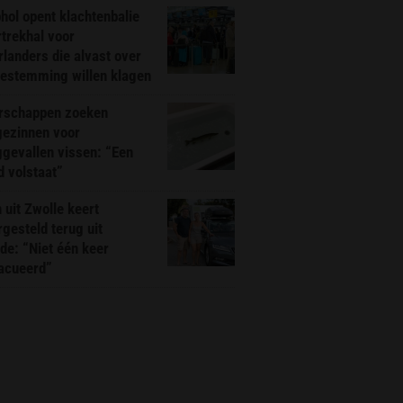
hol opent klachtenbalie
rtrekhal voor
landers die alvast over
bestemming willen klagen
rschappen zoeken
gezinnen voor
gevallen vissen: “Een
d volstaat”
 uit Zwolle keert
rgesteld terug uit
de: “Niet één keer
acueerd”