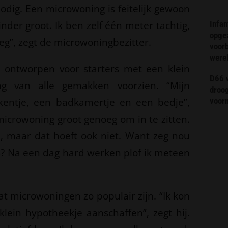
nodig. Een microwoning is feitelijk gewoon
der groot. Ik ben zelf één meter tachtig,
Infa
opge
oeg”, zegt de microwoningbezitter.
voorb
were
l ontworpen voor starters met een klein
D66 w
g van alle gemakken voorzien. “Mijn
droo
kentje, een badkamertje en een bedje”,
voorm
 microwoning groot genoeg om in te zitten.
an, maar dat hoeft ook niet. Want zeg nou
uis? Na een dag hard werken plof ik meteen
at microwoningen zo populair zijn. “Ik kon
ein hypotheekje aanschaffen”, zegt hij.