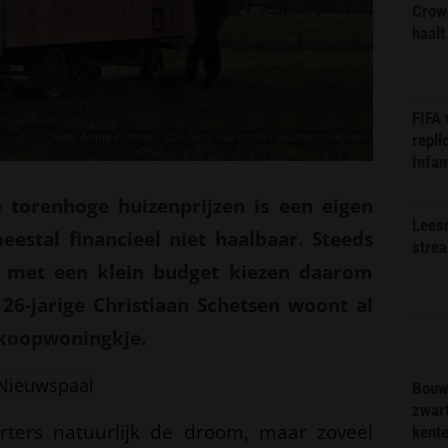
Crow
haalt
FIFA
Foto: Annie Postma / BDS Piotr Marcinski / Shutterstock.com
repli
Infan
 torenhoge huizenprijzen is een eigen
Lees
eestal financieel niet haalbaar. Steeds
stre
 met een klein budget kiezen daarom
26-jarige Christiaan Schetsen woont al
n koopwoningkje.
Nieuwspaal
Bouw
zwar
arters natuurlijk de droom, maar zoveel
kent