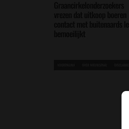
Graancirkelonderzoekers
vrezen dat uitkoop boeren
contact met buitenaards l
bemoeilijkt
VOORPAGINA
OVER NIEUWSPAAL
DISCLAIME