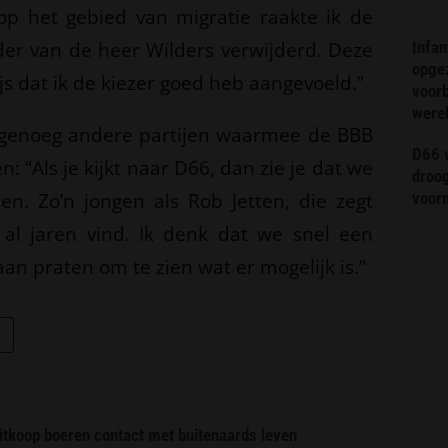
l op het gebied van migratie raakte ik de
er van de heer Wilders verwijderd. Deze
Infa
opge
ijs dat ik de kiezer goed heb aangevoeld.”
voorb
were
r genoeg andere partijen waarmee de BBB
D66 w
“Als je kijkt naar D66, dan zie je dat we
droo
n. Zo’n jongen als Rob Jetten, die zegt
voorm
k al jaren vind. Ik denk dat we snel een
an praten om te zien wat er mogelijk is.”
itkoop boeren contact met buitenaards leven