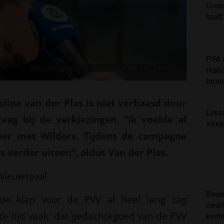
Crow
haalt
FIFA
Foto: Orange Pictures / Shutterstock.com / AI / Nieuwspaal
repli
Infan
oline van der Plas is niet verbaasd door
Lees
eeg bij de verkiezingen. “Ik voelde al
stre
eer met Wilders. Tijdens de campagne
 verder uiteen”, aldus Van der Plas.
Nieuwspaal
Bouw
de klap voor de PVV al heel lang zag
zwar
te tijd vaak: dat gedachtegoed van de PVV
kent