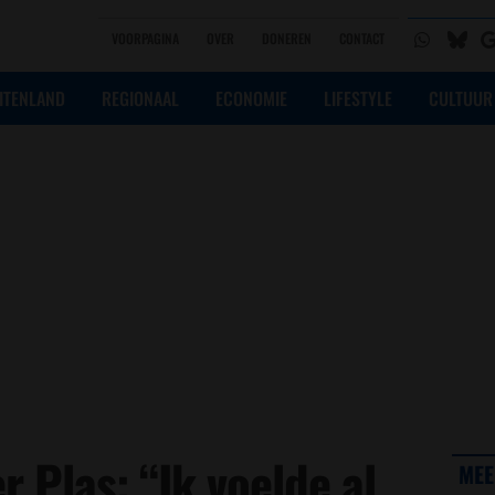
VOORPAGINA
OVER
DONEREN
CONTACT
ITENLAND
REGIONAAL
ECONOMIE
LIFESTYLE
CULTUUR
r Plas: “Ik voelde al
MEE