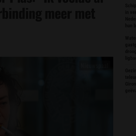
Schip
rbinding meer met
in ve
Neder
hun 
Wate
gast
droog
ligba
Gezin
teleu
Giron
geëv