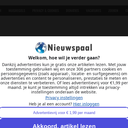
R
HUISREGELS
PRIVACY & COOKIES
DONATIES
VACATURES
ZOEKEN
C
Welkom, hoe wil je verder gaan?
Dankzij advertenties kun je gratis onze artikelen lezen. Met jouw
toestemming gebruiken wij en onze 306 partners cookies en
persoonsgegevens (zoals apparaat-, locatie- en surfgegevens) om
advertenties en content te personaliseren, prestaties te meten en
onze diensten te verbeteren. Of lees advertentievrij voor €1,99 per
maand. Je kunt je toestemming altijd intrekken via privacy-
instellingen onderaan de website.
Privacy instellingen
Heb je al een account?
Hier inloggen
Advertentievrij voor € 1,99 per maand
Akkoord, artikel lezen