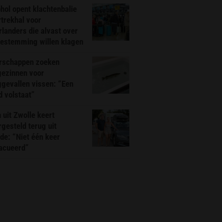
hol opent klachtenbalie
rtrekhal voor
landers die alvast over
bestemming willen klagen
rschappen zoeken
gezinnen voor
gevallen vissen: “Een
d volstaat”
 uit Zwolle keert
rgesteld terug uit
de: “Niet één keer
acueerd”