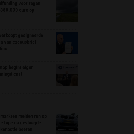
dfunding voor regen
 380.000 euro op
 verkoopt gesigneerde
ca van excuusbrief
tino
map begint eigen
amingdienst
markten melden run op
te tape na geslaagde
ekenactie boeren