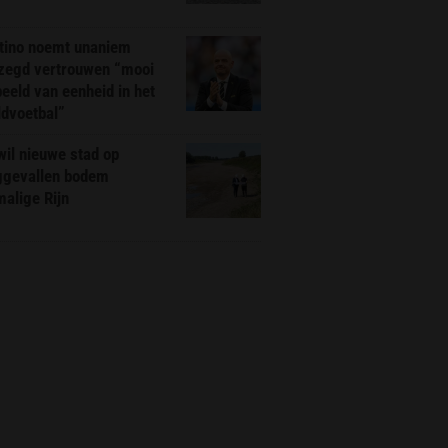
ntino noemt unaniem
zegd vertrouwen “mooi
eeld van eenheid in het
ldvoetbal”
il nieuwe stad op
ggevallen bodem
alige Rijn