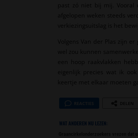
past zó niet bij mij. Voora
afgelopen weken steeds verd
verkiezingsuitslag is het bew
Volgens Van der Plas zijn e
wel zou kunnen samenwerken: 
een hoop raakvlakken hebbe
eigenlijk precies wat ik oo
keertje met elkaar moeten ga
REACTIES
DELEN
WAT ANDEREN NU LEZEN:
Graancirkelonderzoekers vrezen dat u