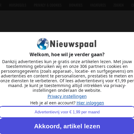
R
HUISREGELS
PRIVACY & COOKIES
DONATIES
VACATURES
ZOEKEN
C
Welkom, hoe wil je verder gaan?
Dankzij advertenties kun je gratis onze artikelen lezen. Met jouw
toestemming gebruiken wij en onze 306 partners cookies en
persoonsgegevens (zoals apparaat-, locatie- en surfgegevens) om
advertenties en content te personaliseren, prestaties te meten en
onze diensten te verbeteren. Of lees advertentievrij voor €1,99 per
maand. Je kunt je toestemming altijd intrekken via privacy-
instellingen onderaan de website.
Privacy instellingen
Heb je al een account?
Hier inloggen
Advertentievrij voor € 1,99 per maand
Akkoord, artikel lezen