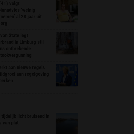
(41) volgt
planadvies ‘weinig
nemen’ al 28 jaar uit
zorg
van State legt
rbrand in Limburg stil
ns ontbrekende
stookvergunning
rkt aan nieuwe regels
ldgroei aan regelgeving
eperken
tijdelijk licht bruisend in
s van plat