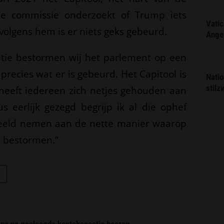
e commissie onderzoekt of Trump iets
Vatic
olgens hem is er niets geks gebeurd.
Ange
tie bestormen wij het parlement op een
 precies wat er is gebeurd. Het Capitool is
Natio
stilz
heeft iedereen zich netjes gehouden aan
s eerlijk gezegd begrijp ik al die ophef
rbeeld nemen aan de nette manier waarop
t bestormen.”
pe na geslaagde kentekenactie boeren