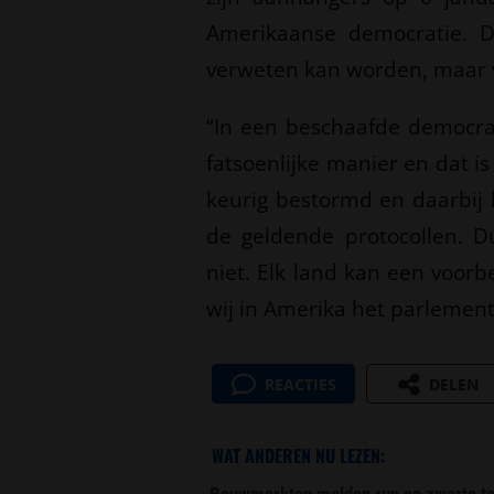
Amerikaanse democratie. D
verweten kan worden, maar v
“In een beschaafde democra
fatsoenlijke manier en dat is
keurig bestormd en daarbij 
de geldende protocollen. Du
niet. Elk land kan een voo
wij in Amerika het parlemen
REACTIES
DELEN
WAT ANDEREN NU LEZEN:
Bouwmarkten melden run op zwarte ta