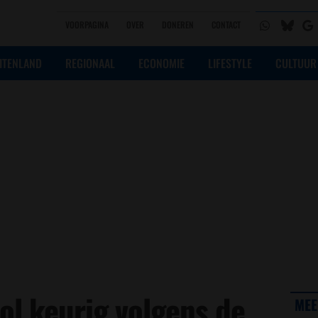
VOORPAGINA
OVER
DONEREN
CONTACT
ITENLAND
REGIONAAL
ECONOMIE
LIFESTYLE
CULTUUR
ol keurig volgens de
MEE