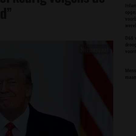
Infa
md”
opge
voorb
were
D66 w
droo
voorm
Mens 
maa