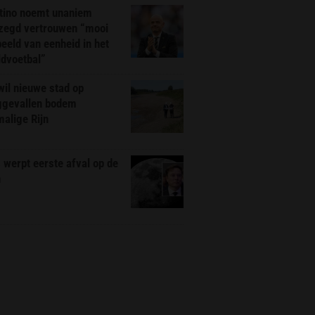
ntino noemt unaniem
zegd vertrouwen “mooi
eeld van eenheid in het
ldvoetbal”
il nieuwe stad op
ggevallen bodem
alige Rijn
werpt eerste afval op de
n