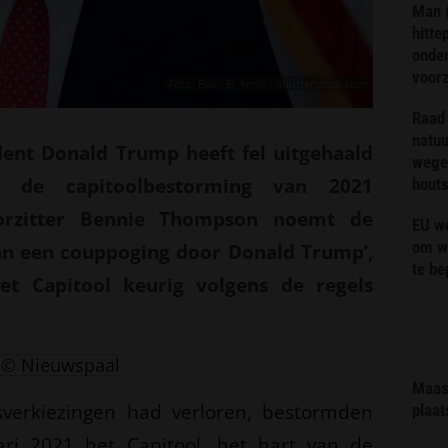
Man 
hitte
onder
voor
Foto: Evan El-Amin / Shutterstock.com
Raad 
natuu
ent Donald Trump heeft fel uitgehaald
wege
 de capitoolbestorming van 2021
hout
orzitter Bennie Thompson noemt de
EU we
om wi
an een couppoging door Donald Trump’,
te b
t Capitool keurig volgens de regels
© Nieuwspaal
Maas 
verkiezingen had verloren, bestormden
plaat
ari 2021 het Capitool, het hart van de