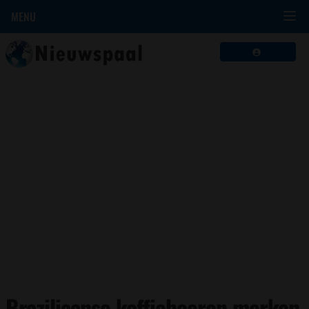
MENU
Braziliaanse koffieboeren merken