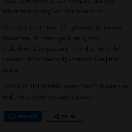
buskruit wanneer je dat kreng de lucht uit
schiet en mijn dag kan niet meer stuk.”
“De teller staat nu op 29”, glundert de kwieke
Brabantse. “In maart ga ik terug naar
Nederland. Dan gaat mijn kleindochter Imke
trouwen. Maar voorlopig vermaak ik mij hier
prima.”
Plots blijft Tini doodstil staan. “Ssst!”, fluistert ze.
In de verte klinkt een zacht gezoem.
REACTIES
DELEN