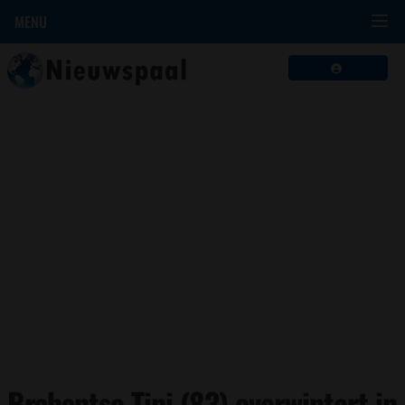
MENU
Brabantse Tini (83) overwintert in