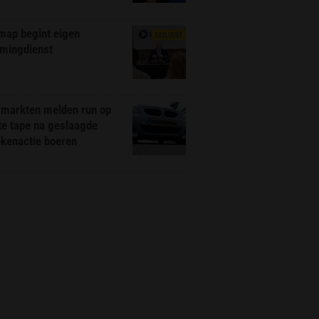
map begint eigen
EXCLUSIEF
amingdienst
markten melden run op
te tape na geslaagde
ekenactie boeren