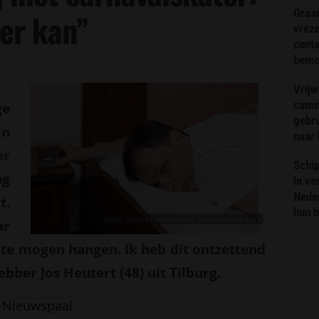
Graa
eer kan”
vreze
conta
bemoe
Vrijw
came
ge
gebr
in
naar 
er
Schip
ag
in ve
Neder
t.
hun 
Foto: StockphotoVideo / Shutterstock.com
ar
te mogen hangen. Ik heb dit ontzettend
ebber Jos Heutert (48) uit Tilburg.
 Nieuwspaal