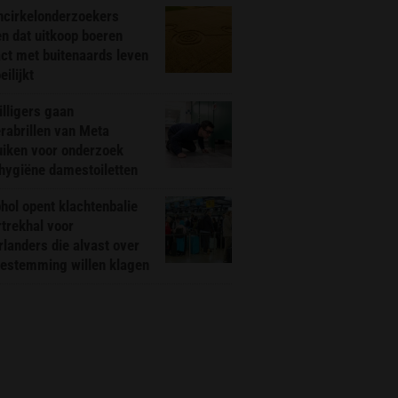
ncirkelonderzoekers
n dat uitkoop boeren
ct met buitenaards leven
ilijkt
illigers gaan
rabrillen van Meta
uiken voor onderzoek
hygiëne damestoiletten
hol opent klachtenbalie
rtrekhal voor
landers die alvast over
bestemming willen klagen