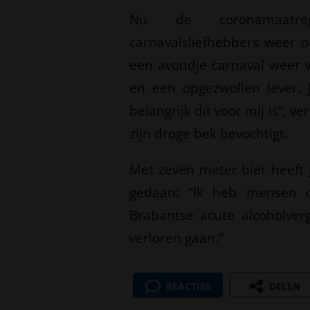
Nu de coronamaatreg
carnavalsliefhebbers weer o
een avondje carnaval weer 
en een opgezwollen lever. 
belangrijk dit voor mij is”, ve
zijn droge bek bevochtigt.
Met zeven meter bier heeft 
gedaan: “Ik heb mensen o
Brabantse acute alcoholvergi
verloren gaan.”
REACTIES
DELEN