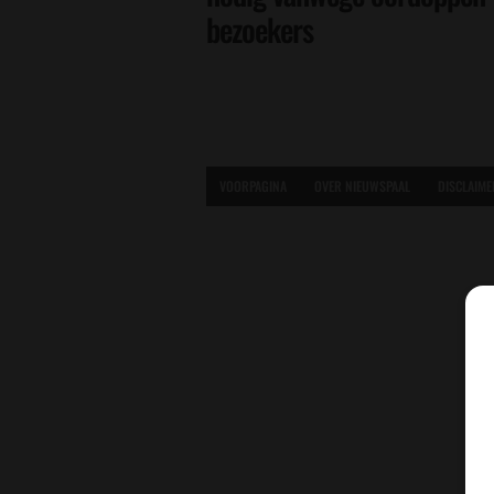
bezoekers
VOORPAGINA
OVER NIEUWSPAAL
DISCLAIME