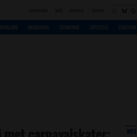
VOORPAGINA
OVER
DONEREN
CONTACT
ITENLAND
REGIONAAL
ECONOMIE
LIFESTYLE
CULTUUR
j met carnavalskater:
MEE