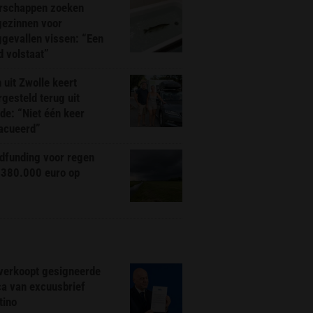
rschappen zoeken
gezinnen voor
gevallen vissen: “Een
d volstaat”
 uit Zwolle keert
rgesteld terug uit
de: “Niet één keer
acueerd”
dfunding voor regen
 380.000 euro op
 verkoopt gesigneerde
ca van excuusbrief
tino