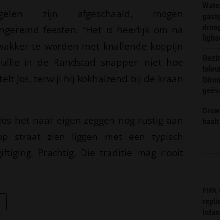
Wate
elen zijn afgeschaald, mogen
gast
droog
ngeremd feesten. “Het is heerlijk om na
ligba
wakker te worden met knallende koppijn
Gezin
Jullie in de Randstad snappen niet hoe
teleu
rtelt Jos, terwijl hij kokhalzend bij de kraan
Giron
geëv
Crow
Jos het naar eigen zeggen nog rustig aan
haalt
p straat zien liggen met een typisch
ftiging. Prachtig. Die traditie mag nooit
FIFA
repli
Infan