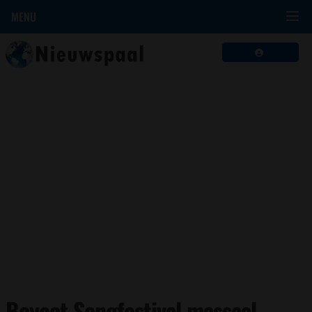
MENU
Boycot Songfestival massaal