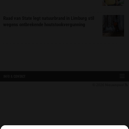
Raad van State legt natuurbrand in Limburg stil
wegens ontbrekende houtstookvergunning
INFO & CONTACT
© 2026
Nieuwspaal