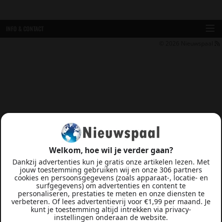
INFO & CONTACT
© 2026
Nieuwspaal
Welkom, hoe wil je verder gaan?
Dankzij advertenties kun je gratis onze artikelen lezen. Met
jouw toestemming gebruiken wij en onze 306 partners
cookies en persoonsgegevens (zoals apparaat-, locatie- en
surfgegevens) om advertenties en content te
personaliseren, prestaties te meten en onze diensten te
verbeteren. Of lees advertentievrij voor €1,99 per maand. Je
kunt je toestemming altijd intrekken via privacy-
instellingen onderaan de website.