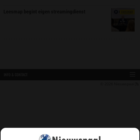
Leesmap begint eigen streamingdienst
EXCLUSIEF
INFO & CONTACT
© 2026
Nieuwspaal