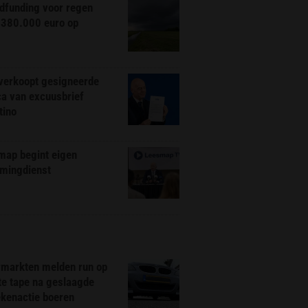
dfunding voor regen
 380.000 euro op
 verkoopt gesigneerde
ca van excuusbrief
tino
map begint eigen
amingdienst
markten melden run op
te tape na geslaagde
ekenactie boeren