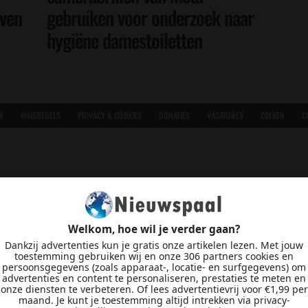
even
gebruiken voor onderzoek naar
hygiëne damestoiletten
R
HUISREGELS
PRIVACY & COOKIES
DONATIES
VACATURES
ZOEKEN
C
Welkom, hoe wil je verder gaan?
Dankzij advertenties kun je gratis onze artikelen lezen. Met jouw
toestemming gebruiken wij en onze 306 partners cookies en
persoonsgegevens (zoals apparaat-, locatie- en surfgegevens) om
advertenties en content te personaliseren, prestaties te meten en
onze diensten te verbeteren. Of lees advertentievrij voor €1,99 per
maand. Je kunt je toestemming altijd intrekken via privacy-