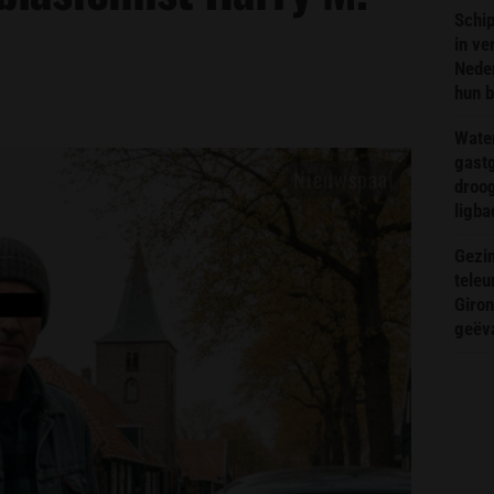
Schip
in ve
Neder
hun 
Wate
gast
droog
ligba
Gezin
teleu
Giron
geëv