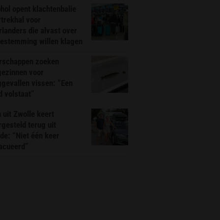
hol opent klachtenbalie
rtrekhal voor
landers die alvast over
bestemming willen klagen
rschappen zoeken
gezinnen voor
gevallen vissen: “Een
d volstaat”
 uit Zwolle keert
rgesteld terug uit
de: “Niet één keer
acueerd”