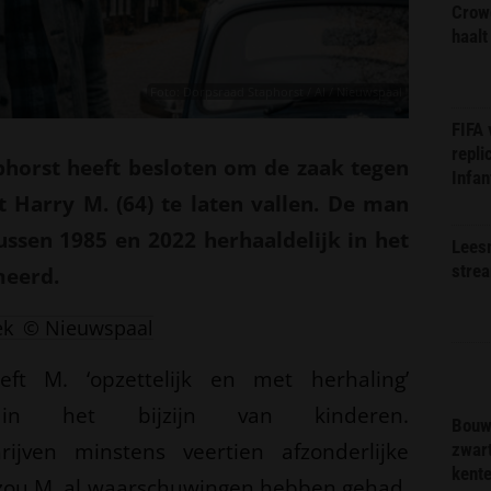
Crow
haalt
Foto: Dorpsraad Staphorst / AI / Nieuwspaal
FIFA
repli
taphorst heeft besloten om de zaak tegen
Infan
t Harry M. (64) te laten vallen. De man
ussen 1985 en 2022 herhaaldelijk in het
Lees
stre
meerd.
ek
© Nieuwspaal
ft M. ‘opzettelijk en met herhaling’
 in het bijzijn van kinderen.
Bouw
rijven minstens veertien afzonderlijke
zwar
kent
 zou M. al waarschuwingen hebben gehad,