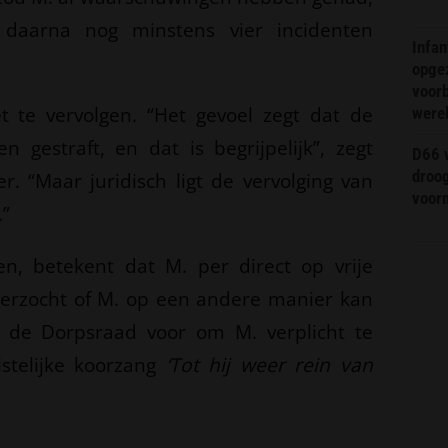
daarna nog minstens vier incidenten
Infa
opge
voorb
t te vervolgen. “Het gevoel zegt dat de
were
gestraft, en dat is begrijpelijk”, zegt
D66 w
droo
r. “Maar juridisch ligt de vervolging van
voorm
.”
n, betekent dat M. per direct op vrije
erzocht of M. op een andere manier kan
t de Dorpsraad voor om M. verplicht te
istelijke koorzang
‘Tot hij weer rein van