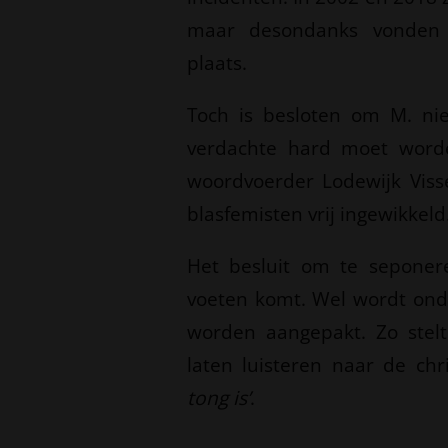
maar desondanks vonden 
plaats.
Toch is besloten om M. nie
verdachte hard moet worden 
woordvoerder Lodewijk Visse
blasfemisten vrij ingewikkeld
Het besluit om te seponere
voeten komt. Wel wordt ond
worden aangepakt. Zo stel
laten luisteren naar de chr
tong is’
.