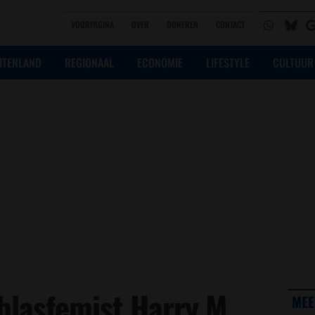
VOORPAGINA
OVER
DONEREN
CONTACT
ITENLAND
REGIONAAL
ECONOMIE
LIFESTYLE
CULTUUR
blasfemist Harry M.
MEE