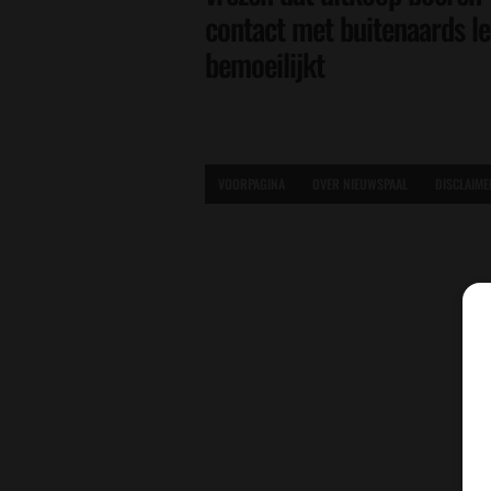
contact met buitenaards l
bemoeilijkt
VOORPAGINA
OVER NIEUWSPAAL
DISCLAIME