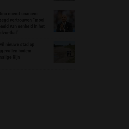
ntino noemt unaniem
zegd vertrouwen “mooi
eeld van eenheid in het
ldvoetbal”
il nieuwe stad op
ggevallen bodem
alige Rijn