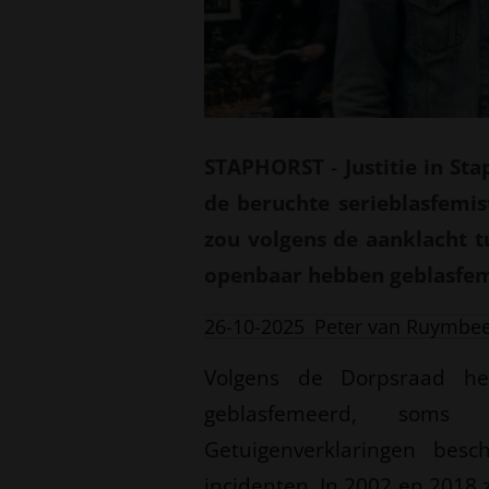
STAPHORST
-
Justitie in S
de beruchte serieblasfemis
zou volgens de aanklacht t
openbaar hebben geblasfe
26-10-2025
Peter van Ruymbe
Volgens de Dorpsraad hee
geblasfemeerd, soms
Getuigenverklaringen besch
incidenten. In 2002 en 2018