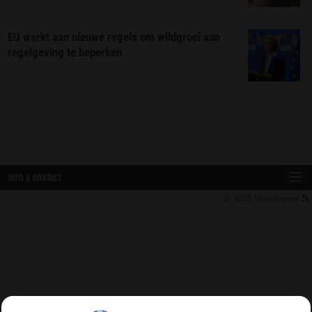
EU werkt aan nieuwe regels om wildgroei aan
regelgeving te beperken
INFO & CONTACT
© 2026
Nieuwspaal