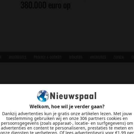
380.000 euro op
R
HUISREGELS
PRIVACY & COOKIES
DONATIES
VACATURES
ZOEKEN
C
Welkom, hoe wil je verder gaan?
Dankzij advertenties kun je gratis onze artikelen lezen. Met jouw
toestemming gebruiken wij en onze 306 partners cookies en
persoonsgegevens (zoals apparaat-, locatie- en surfgegevens) om
advertenties en content te personaliseren, prestaties te meten en
onze diensten te verbeteren. Of lees advertentievrij voor €1,99 per