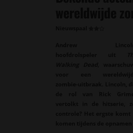
wereldwijde zo
Nieuwspaal
Andrew Lincoln
hoofdrolspeler uit
T
Walking Dead,
waarschu
voor een wereldwij
zombie-uitbraak. Lincoln, d
de rol van Rick Grim
vertolkt in de hitserie, 
controle? Het ergste komt n
komen tijdens de opnamen