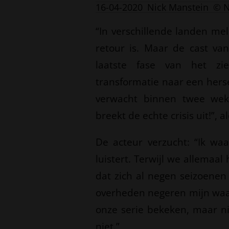
16-04-2020
Nick Manstein
© N
“In verschillende landen me
retour is. Maar de cast v
laatste fase van het zie
transformatie naar een her
verwacht binnen twee we
breekt de echte crisis uit!”, a
De acteur verzucht: “Ik wa
luistert. Terwijl we allemaa
dat zich al negen seizoenen
overheden negeren mijn wa
onze serie bekeken, maar ni
niet.”