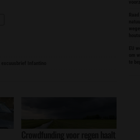
voor
Raad 
natuu
wege
hout
EU we
om wi
te b
 excuusbrief Infantino
Crowdfunding voor regen haalt