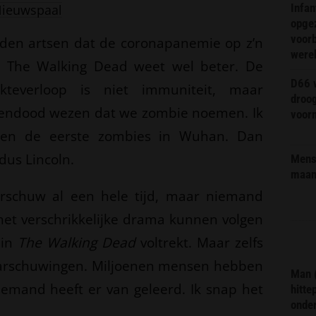
Infa
ieuwspaal
opge
voorb
lden artsen dat de coronapanemie op z’n
were
an The Walking Dead weet wel beter. De
D66 w
kteverloop is niet immuniteit, maar
droo
sendood wezen dat we zombie noemen. Ik
voorm
ken de eerste zombies in Wuhan. Dan
ldus Lincoln.
Mens 
maa
arschuw al een hele tijd, maar niemand
l het verschrikkelijke drama kunnen volgen
 in
The Walking Dead
voltrekt. Maar zelfs
arschuwingen. Miljoenen mensen hebben
Man 
emand heeft er van geleerd. Ik snap het
hitte
onder