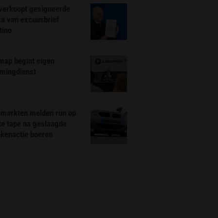
 verkoopt gesigneerde
ca van excuusbrief
tino
map begint eigen
amingdienst
markten melden run op
te tape na geslaagde
ekenactie boeren