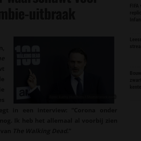
FIFA
mbie-uitbraak
repli
Infan
Lees
stre
,
he
wt
Bouw
de
zwar
kent
ie
Foto: Kathy Hutchins / Shutterstock.com
es
zegt in een interview: “Corona onder
og. Ik heb het allemaal al voorbij zien
 van
The Walking Dead
.”