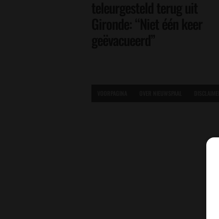
teleurgesteld terug uit
Gironde: “Niet één keer
geëvacueerd”
VOORPAGINA
OVER NIEUWSPAAL
DISCLAIME