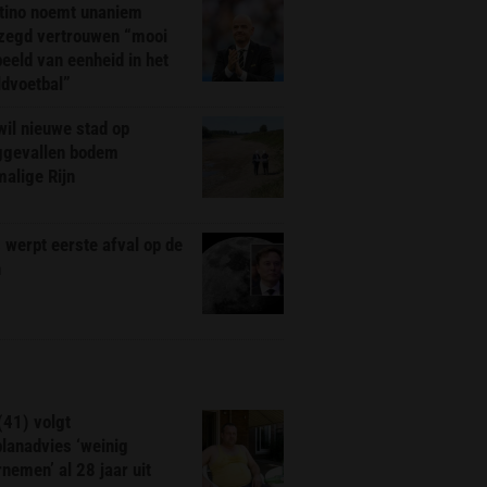
ntino noemt unaniem
zegd vertrouwen “mooi
eeld van eenheid in het
ldvoetbal”
il nieuwe stad op
ggevallen bodem
alige Rijn
werpt eerste afval op de
n
(41) volgt
planadvies ‘weinig
nemen’ al 28 jaar uit