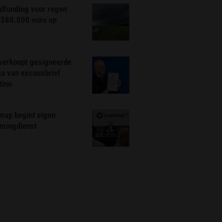
dfunding voor regen
 380.000 euro op
 verkoopt gesigneerde
ca van excuusbrief
tino
map begint eigen
amingdienst