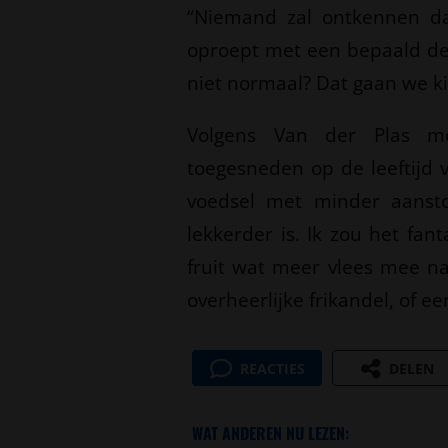
“Niemand zal ontkennen da
oproept met een bepaald dee
niet normaal? Dat gaan we ki
Volgens Van der Plas mo
toegesneden op de leeftijd v
voedsel met minder aanst
lekkerder is. Ik zou het fan
fruit wat meer vlees mee na
overheerlijke frikandel, of e
REACTIES
DELEN
WAT ANDEREN NU LEZEN: