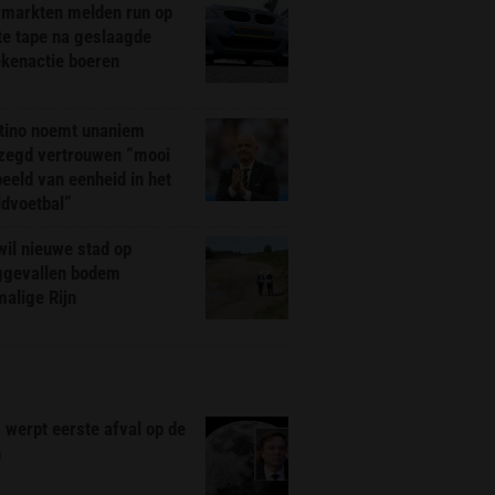
markten melden run op
te tape na geslaagde
ekenactie boeren
ntino noemt unaniem
zegd vertrouwen “mooi
eeld van eenheid in het
ldvoetbal”
il nieuwe stad op
ggevallen bodem
alige Rijn
werpt eerste afval op de
n