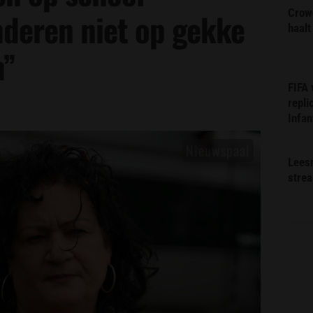
Crow
nderen niet op gekke
haalt
n”
FIFA
repli
Infan
Lees
stre