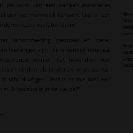
t de vorm van een banaan associaties
l van het mannelijk lichaam. Dat is toch
Man 
hitte
nderen toch niet laten eten?”
onder
voor
et schoolvoeding neutraal en beter
Raad 
an leerlingen zijn: “Er is genoeg neutraal
natuu
ootgevende vormen dat bovendien veel
wege
hout
tastisch vinden als kinderen in plaats van
ar school krijgen. Wat is er mis met een
en stuk rookworst in de pauze?”