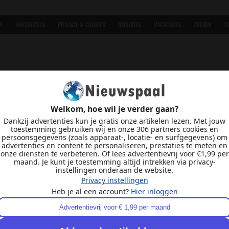
R
HUISREGELS
PRIVACY & COOKIES
DONATIES
VACATURES
ZOEKEN
C
Welkom, hoe wil je verder gaan?
Dankzij advertenties kun je gratis onze artikelen lezen. Met jouw
toestemming gebruiken wij en onze 306 partners cookies en
persoonsgegevens (zoals apparaat-, locatie- en surfgegevens) om
advertenties en content te personaliseren, prestaties te meten en
onze diensten te verbeteren. Of lees advertentievrij voor €1,99 per
maand. Je kunt je toestemming altijd intrekken via privacy-
instellingen onderaan de website.
Privacy instellingen
Heb je al een account?
Hier inloggen
Advertentievrij voor € 1,99 per maand