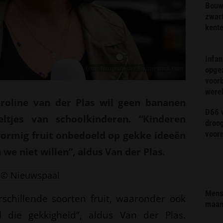
Bouw
zwar
kent
Infa
Foto: fotografiekb / Shutterstock.com
opge
voorb
were
aroline van der Plas wil geen bananen
D66 w
tjes van schoolkinderen. “Kinderen
droo
vormig fruit onbedoeld op gekke ideeën
voorm
e niet willen”, aldus Van der Plas.
© Nieuwspaal
Mens 
schillende soorten fruit, waaronder ook
maa
l die gekkigheid”, aldus Van der Plas.