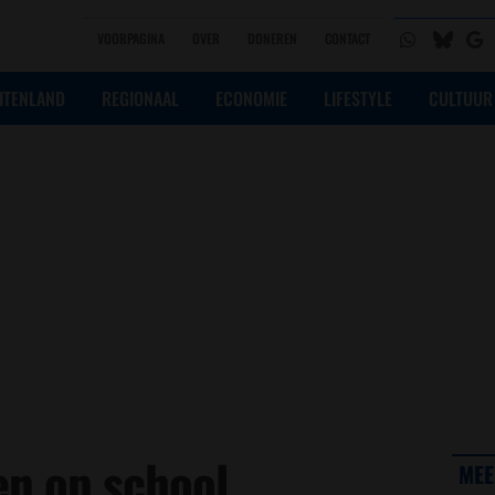
VOORPAGINA
OVER
DONEREN
CONTACT
ITENLAND
REGIONAAL
ECONOMIE
LIFESTYLE
CULTUUR
en op school
MEE