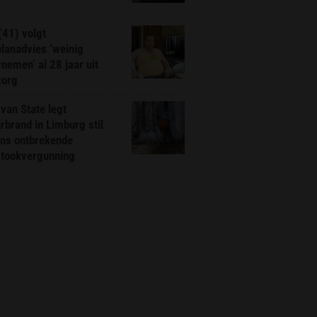
(41) volgt
planadvies ‘weinig
nemen’ al 28 jaar uit
zorg
van State legt
rbrand in Limburg stil
ns ontbrekende
stookvergunning