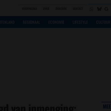
VOORPAGINA
OVER
DONEREN
CONTACT
ITENLAND
REGIONAAL
ECONOMIE
LIFESTYLE
CULTUUR
gd van inmenging:
MEE