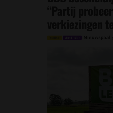
“Partij probee
verkiezingen t
Nieuwspaal
EXCLUSIEF
VERKIEZINGEN