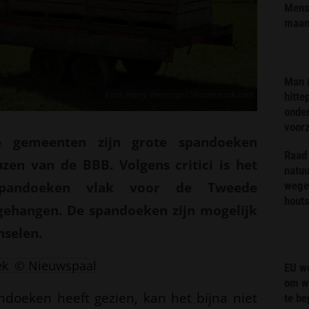
Mens 
maa
Man 
Foto: Harry Wedzinga / Shutterstock.com
hitte
onder
voor
de gemeenten zijn grote spandoeken
Raad 
en van de BBB. Volgens critici is het
natuu
pandoeken vlak voor de Tweede
wege
hout
gehangen. De spandoeken zijn mogelijk
selen.
ek
© Nieuwspaal
EU we
om wi
oeken heeft gezien, kan het bijna niet
te b