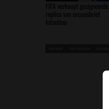
FIFA verkoopt gesigneerde
replica van excuusbrief
Infantino
VOORPAGINA
OVER NIEUWSPAAL
DISCLAIME