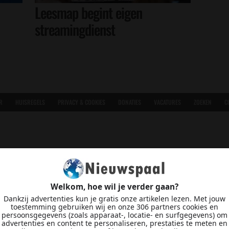
Leesmap begint eigen
streamingdienst
R
HUISREGELS
PRIVACY & COOKIES
DONATIES
VACATURES
ZOEKEN
C
Welkom, hoe wil je verder gaan?
Dankzij advertenties kun je gratis onze artikelen lezen. Met jouw
toestemming gebruiken wij en onze 306 partners cookies en
persoonsgegevens (zoals apparaat-, locatie- en surfgegevens) om
advertenties en content te personaliseren, prestaties te meten en