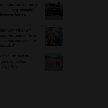
markten melden run op
te tape na geslaagde
ekenactie boeren
ntino noemt unaniem
zegd vertrouwen “mooi
eeld van eenheid in het
ldvoetbal”
il nieuwe stad op
ggevallen bodem
alige Rijn