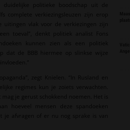
n duidelijke politieke boodschap uit de
fs complete verkiezingsleuzen zijn erop
Maas 
plaat
e uitingen vlak voor de verkiezingen zijn
een toeval”, denkt politiek analist Fons
ndoeken kunnen zien als een politiek
Vatic
Ange
 op dat de BBB hiermee op slinkse wijze
ïnvloeden.”
propaganda”, zegt Knielen. “In Rusland en
ijke regimes kun je zoiets verwachten.
t mag je gerust schokkend noemen. Het is
gaan hoeveel mensen deze spandoeken
 je afvragen of er nu nog sprake is van