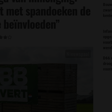
Bouw
rt met spandoeken de
zwar
kent
e beïnvloeden”
Infa
opge
voorb
were
D66 w
droo
voorm