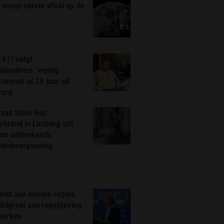
werpt eerste afval op de
n
(41) volgt
planadvies ‘weinig
nemen’ al 28 jaar uit
zorg
van State legt
rbrand in Limburg stil
ns ontbrekende
stookvergunning
rkt aan nieuwe regels
ldgroei aan regelgeving
eperken