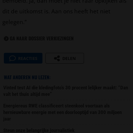
bemoeid. Ja, dan moet je niet raar opkijken als
dit de uitkomst is. Aan ons heeft het niet
gelegen.”
GA NAAR DOSSIER VERKIEZINGEN
REACTIES
DELEN
WAT ANDEREN NU LEZEN:
Vinted test AI die kledingfoto’s 30 procent lelijker maakt: “Dan
valt het thuis altijd mee”
Energiereus RWE classificeert steenkool voortaan als
hernieuwbare energie met een doorlooptijd van 300 miljoen
jaar
Steun onze belangrijke journalistiek