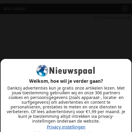
INFO & CONTACT
© 2026
Nieuwspaal
Welkom, hoe wil je verder gaan?
Dankzij advertenties kun je gratis onze artikelen lezen. Met
jouw toestemming gebruiken wij en onze 306 partners
cookies en persoonsgegevens (zoals apparaat-, locatie- en
surfgegevens) om advertenties en content te
personaliseren, prestaties te meten en onze diensten te
verbeteren. Of lees advertentievrij voor €1,99 per maand. Je
kunt je toestemming altijd intrekken via privacy-
instellingen onderaan de website.
Privacy instellingen