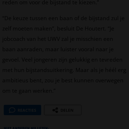
reden om voor de bijstand te kiezen.”
“De keuze tussen een baan of de bijstand zul je
zelf moeten maken”, besluit De Houtert. “Je
jobcoach van het UWV zal je misschien een
baan aanraden, maar luister vooral naar je
gevoel. Veel jongeren zijn gelukkig en tevreden
met hun bijstandsuitkering. Maar als je héél erg
ambitieus bent, zou je best kunnen overwegen
om te gaan werken.”
REACTIES
DELEN
WAT ANDEREN NU LEZEN: