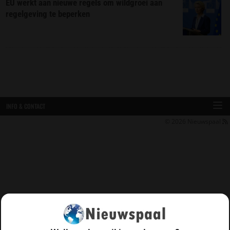
EU werkt aan nieuwe regels om wildgroei aan
regelgeving te beperken
INFO & CONTACT
© 2026
Nieuwspaal