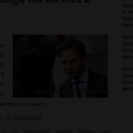
Schip
in ve
Neder
hun 
Wate
gast
de
droog
.
ligba
e
Gezin
10
teleu
Giron
et
geëv
Foto: Alexandros Michailidis / Shutterstock.com
de
 en met 2 maart.
ek
© Nieuwspaal
 in de afgelopen dagen helaas niet