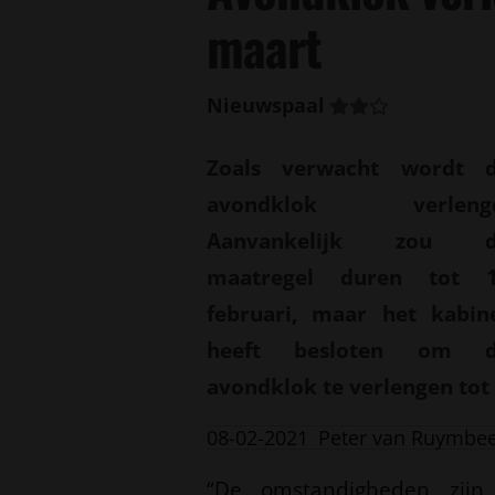
maart
Nieuwspaal
Zoals verwacht wordt 
avondklok verlengd
Aanvankelijk zou d
maatregel duren tot 
februari, maar het kabin
heeft besloten om 
avondklok te verlengen tot
08-02-2021
Peter van Ruymbe
“De omstandigheden zijn