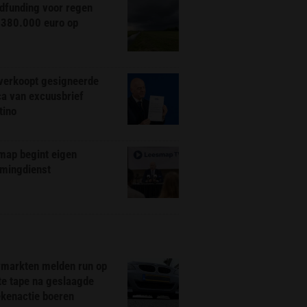
dfunding voor regen
 380.000 euro op
 verkoopt gesigneerde
ca van excuusbrief
tino
map begint eigen
amingdienst
markten melden run op
te tape na geslaagde
ekenactie boeren