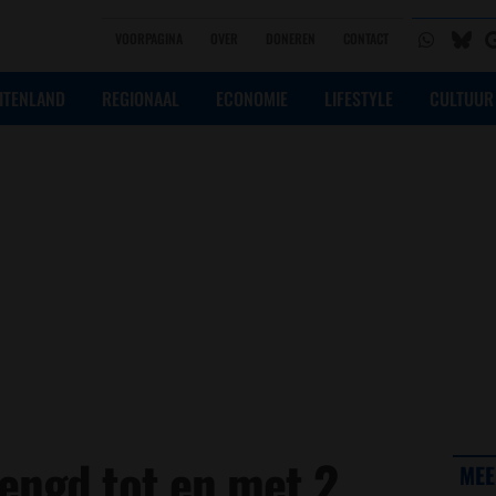
VOORPAGINA
OVER
DONEREN
CONTACT
ITENLAND
REGIONAAL
ECONOMIE
LIFESTYLE
CULTUUR
engd tot en met 2
MEE