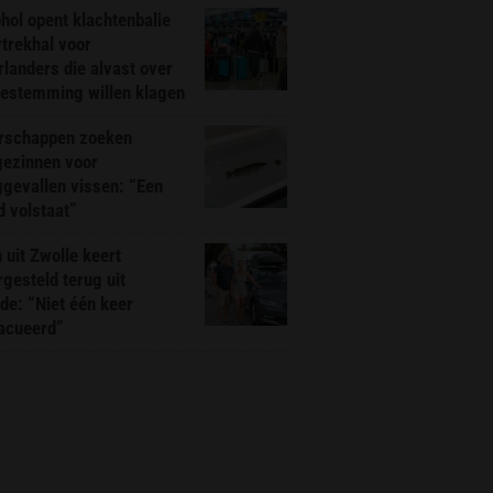
hol opent klachtenbalie
rtrekhal voor
landers die alvast over
bestemming willen klagen
rschappen zoeken
gezinnen voor
gevallen vissen: “Een
d volstaat”
 uit Zwolle keert
rgesteld terug uit
de: “Niet één keer
acueerd”