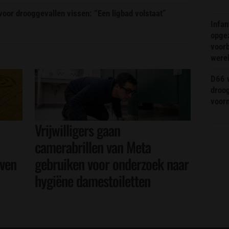
or drooggevallen vissen: “Een ligbad volstaat”
Infa
opge
voorb
were
D66 w
droo
voorm
Vrijwilligers gaan
camerabrillen van Meta
even
gebruiken voor onderzoek naar
hygiëne damestoiletten