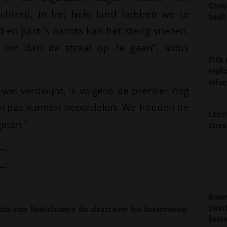
Crow
lechterd. In het hele land hebben we te
haalt
en juist ’s nachts kan het stevig vriezen.
ig om dan de straat op te gaan”, aldus
FIFA
repli
Infan
wel verdwijnt, is volgens de premier nog
dan pas kunnen beoordelen. We houden de
Lees
aten.”
stre
Bouw
zwar
ekhal voor Nederlanders die alvast over hun bestemming
kent