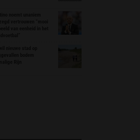
ntino noemt unaniem
zegd vertrouwen “mooi
eeld van eenheid in het
ldvoetbal”
il nieuwe stad op
ggevallen bodem
alige Rijn