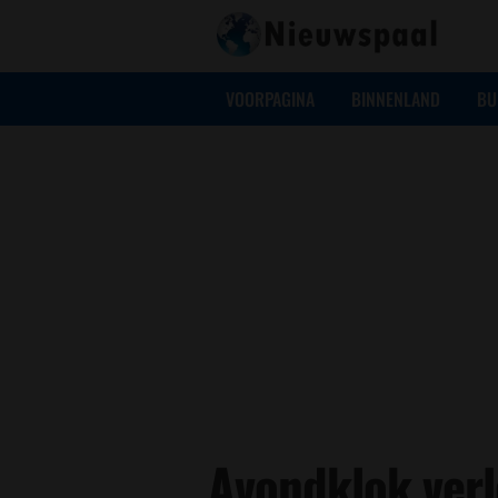
VOORPAGINA
BINNENLAND
BU
Avondklok verl