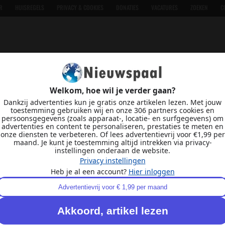
R
HUISREGELS
PRIVACY & COOKIES
DONATIES
VACATURES
ZOEKEN
C
Welkom, hoe wil je verder gaan?
Dankzij advertenties kun je gratis onze artikelen lezen. Met jouw
toestemming gebruiken wij en onze 306 partners cookies en
persoonsgegevens (zoals apparaat-, locatie- en surfgegevens) om
advertenties en content te personaliseren, prestaties te meten en
onze diensten te verbeteren. Of lees advertentievrij voor €1,99 per
maand. Je kunt je toestemming altijd intrekken via privacy-
instellingen onderaan de website.
Privacy instellingen
Heb je al een account?
Hier inloggen
Advertentievrij voor € 1,99 per maand
Akkoord, artikel lezen