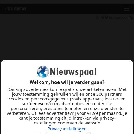
INFO & CONTACT
© 2026
Nieuwspaal
Welkom, hoe wil je verder gaan?
Dankzij advertenties kun je gratis onze artikelen lezen. Met
jouw toestemming gebruiken wij en onze 306 partners
cookies en persoonsgegevens (zoals apparaat-, locatie- en
surfgegevens) om advertenties en content te
personaliseren, prestaties te meten en onze diensten te
verbeteren. Of lees advertentievrij voor €1,99 per maand. Je
kunt je toestemming altijd intrekken via privacy-
instellingen onderaan de website.
Privacy instellingen