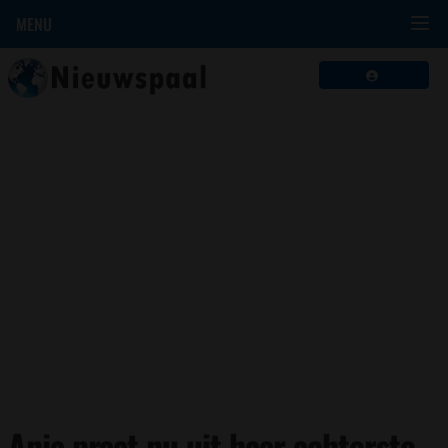
MENU
Anja praat nu uit haar achterste