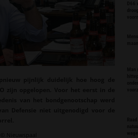
D66 w
droo
voorm
Mens 
maa
Foto: Pentagon / AI / Nieuwspaal
Man 
hitte
pnieuw pijnlijk duidelijk hoe hoog de
onder
 zijn opgelopen. Voor het eerst in de
voor
hiedenis van het bondgenootschap werd
an Defensie niet uitgenodigd voor de
rrel.
Raad 
natuu
wege
© Nieuwspaal