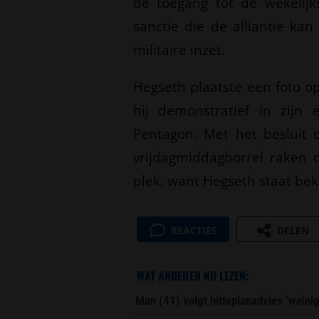
de toegang tot de wekelijk
sanctie die de alliantie ka
militaire inzet.
Hegseth plaatste een foto o
hij demonstratief in zijn 
Pentagon. Met het besluit 
vrijdagmiddagborrel raken
plek, want Hegseth staat bek
REACTIES
DELEN
WAT ANDEREN NU LEZEN:
Man (41) volgt hitteplanadvies ‘weini