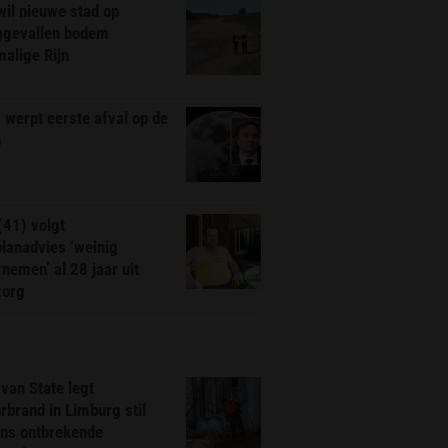
il nieuwe stad op
ggevallen bodem
alige Rijn
werpt eerste afval op de
n
(41) volgt
planadvies ‘weinig
nemen’ al 28 jaar uit
zorg
van State legt
rbrand in Limburg stil
ns ontbrekende