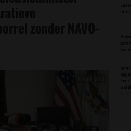
Lees
ratieve
stre
borrel zonder NAVO-
Bouw
zwar
kent
Infa
opge
voorb
were