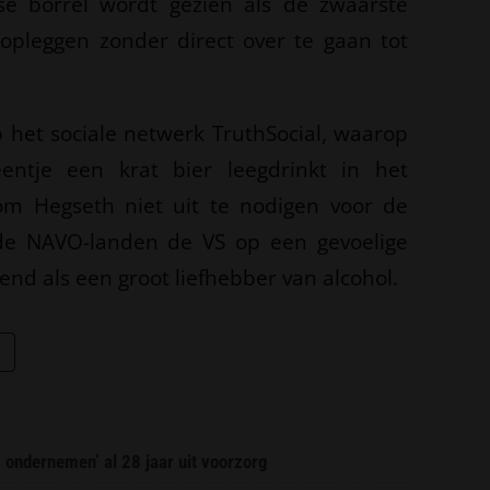
se borrel wordt gezien als de zwaarste
n opleggen zonder direct over te gaan tot
p het sociale netwerk TruthSocial, waarop
eentje een krat bier leegdrinkt in het
om Hegseth niet uit te nodigen voor de
 de NAVO-landen de VS op een gevoelige
end als een groot liefhebber van alcohol.
g ondernemen’ al 28 jaar uit voorzorg