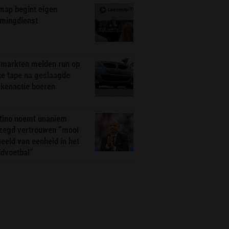
map begint eigen
amingdienst
markten melden run op
te tape na geslaagde
ekenactie boeren
ntino noemt unaniem
zegd vertrouwen “mooi
eeld van eenheid in het
ldvoetbal”