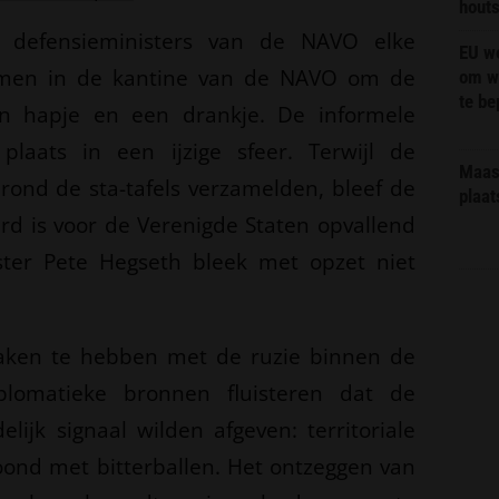
hout
e defensieministers van de NAVO elke
EU we
komen in de kantine van de NAVO om de
om wi
te b
n hapje en een drankje. De informele
plaats in een ijzige sfeer. Terwijl de
Maas 
ond de sta-tafels verzamelden, bleef de
plaat
rd is voor de Verenigde Staten opvallend
ster Pete Hegseth bleek met opzet niet
 maken te hebben met de ruzie binnen de
lomatieke bronnen fluisteren dat de
lijk signaal wilden afgeven: territoriale
loond met bitterballen. Het ontzeggen van