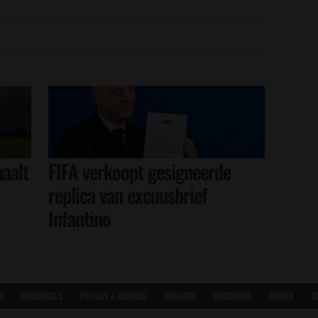
aalt
FIFA verkoopt gesigneerde
replica van excuusbrief
Infantino
R
HUISREGELS
PRIVACY & COOKIES
DONATIES
VACATURES
ZOEKEN
C