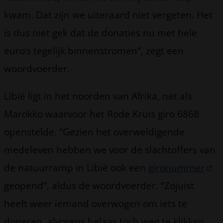
kwam. Dat zijn we uiteraard niet vergeten. Het
is dus niet gek dat de donaties nu met hele
euro’s tegelijk binnenstromen”, zegt een
woordvoerder.
Libië ligt in het noorden van Afrika, net als
Marokko waarvoor het Rode Kruis giro 6868
openstelde. “Gezien het overweldigende
medeleven hebben we voor de slachtoffers van
de natuurramp in Libië ook een
gironummer
geopend”, aldus de woordvoerder. “Zojuist
heeft weer iemand overwogen om iets te
doneren, alvorens helaas toch weg te klikken.