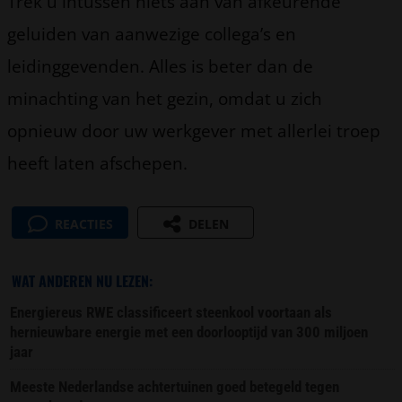
Trek u intussen niets aan van afkeurende
geluiden van aanwezige collega’s en
leidinggevenden. Alles is beter dan de
minachting van het gezin, omdat u zich
opnieuw door uw werkgever met allerlei troep
heeft laten afschepen.
REACTIES
DELEN
WAT ANDEREN NU LEZEN:
Energiereus RWE classificeert steenkool voortaan als
hernieuwbare energie met een doorlooptijd van 300 miljoen
jaar
Meeste Nederlandse achtertuinen goed betegeld tegen