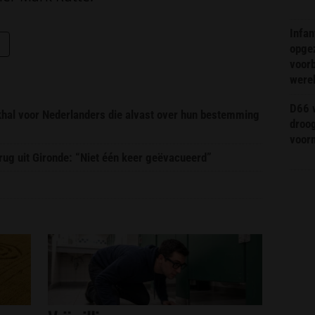
Infa
opge
voorb
were
D66 w
ekhal voor Nederlanders die alvast over hun bestemming
droo
voorm
erug uit Gironde: “Niet één keer geëvacueerd”