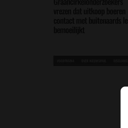
Graancirkelonderzoekers
vrezen dat uitkoop boeren
contact met buitenaards l
bemoeilijkt
VOORPAGINA
OVER NIEUWSPAAL
DISCLAIME