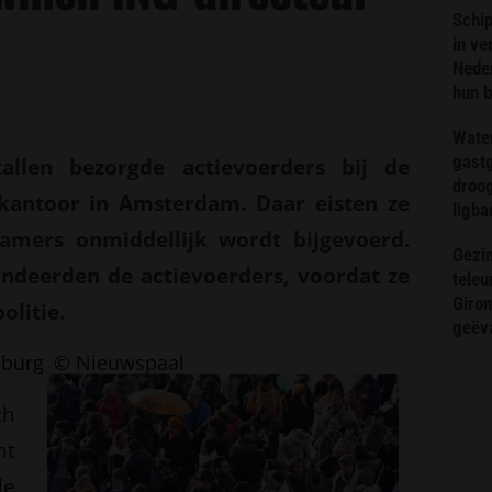
Schip
in ve
Neder
hun 
Wate
gast
allen bezorgde actievoerders bij de
droog
kantoor in Amsterdam. Daar eisten ze
ligba
amers onmiddellijk wordt bijgevoerd.
Gezin
candeerden de actievoerders, voordat ze
teleu
Giron
olitie.
geëv
nburg
© Nieuwspaal
ch
ht
de