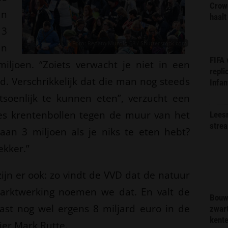
Crow
an
haalt
 3
Foto: Renato Murolo 68 / Shutterstock.com
an
FIFA
iljoen. “Zoiets verwacht je niet in een
repli
d. Verschrikkelijk dat die man nog steeds
Infan
tsoenlijk te kunnen eten”, verzucht een
kjes krentenbollen tegen de muur van het
Lees
stre
aan 3 miljoen als je niks te eten hebt?
ekker.”
ijn er ook: zo vindt de VVD dat de natuur
Marktwerking noemen we dat. En valt de
Bouw
st nog wel ergens 8 miljard euro in de
zwar
kent
ier Mark Rutte.