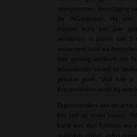
voorgenomen loonstijging v
de ING-topman. Hij zou
miljoen euro per jaar ga
verdienen in plaats van 2 m
welvarend land als Nederlan
niet genoeg verdient om fa
actievoerder terwijl ze stu
gebouw gooit. “Wat heb je 
Krentenbollen vindt hij vast l
Tegenstanders van de actie z
het zelf op moet lossen. “
bank om, dan hebben we va
staatskas zitten”, aldus prem