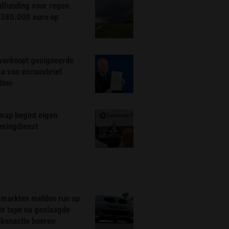
dfunding voor regen
 380.000 euro op
 verkoopt gesigneerde
ca van excuusbrief
tino
map begint eigen
amingdienst
markten melden run op
te tape na geslaagde
ekenactie boeren