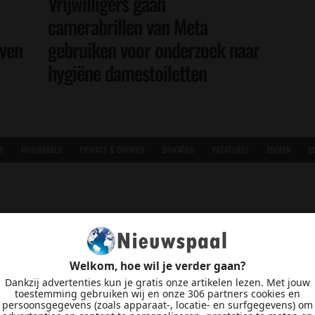
Vrijwilligers gaan
camerabrillen van Meta
even
gebruiken voor onderzoek naar
hygiëne damestoiletten
R
HUISREGELS
PRIVACY & COOKIES
DONATIES
VACATURES
ZOEKEN
C
Welkom, hoe wil je verder gaan?
Dankzij advertenties kun je gratis onze artikelen lezen. Met jouw
toestemming gebruiken wij en onze 306 partners cookies en
persoonsgegevens (zoals apparaat-, locatie- en surfgegevens) om