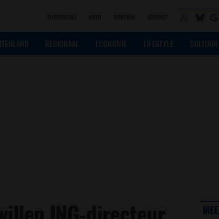
VOORPAGINA
OVER
DONEREN
CONTACT
ITENLAND
REGIONAAL
ECONOMIE
LIFESTYLE
CULTUUR
willen ING-directeur
MEE