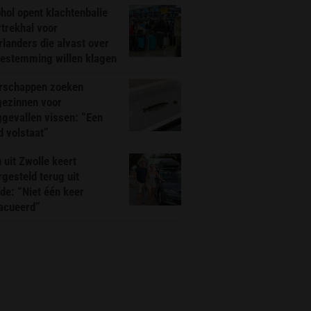
hol opent klachtenbalie
rtrekhal voor
landers die alvast over
bestemming willen klagen
rschappen zoeken
gezinnen voor
gevallen vissen: “Een
d volstaat”
 uit Zwolle keert
rgesteld terug uit
de: “Niet één keer
acueerd”