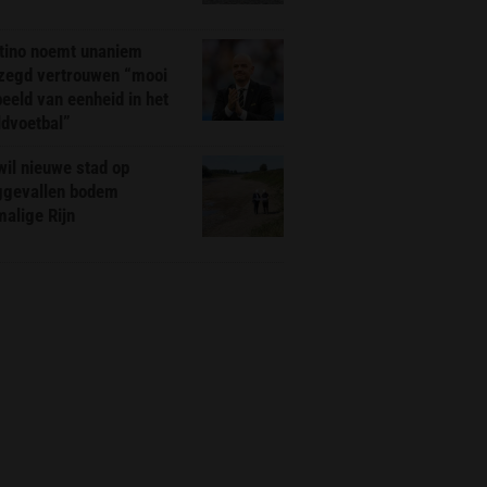
ntino noemt unaniem
zegd vertrouwen “mooi
eeld van eenheid in het
ldvoetbal”
il nieuwe stad op
ggevallen bodem
alige Rijn