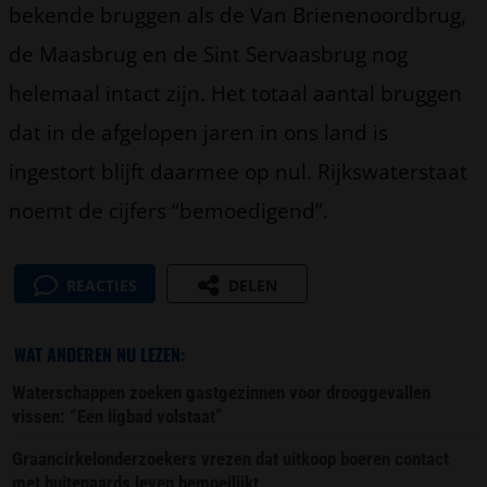
bekende bruggen als de Van Brienenoordbrug,
de Maasbrug en de Sint Servaasbrug nog
helemaal intact zijn. Het totaal aantal bruggen
dat in de afgelopen jaren in ons land is
ingestort blijft daarmee op nul. Rijkswaterstaat
noemt de cijfers “bemoedigend”.
REACTIES
DELEN
WAT ANDEREN NU LEZEN:
Waterschappen zoeken gastgezinnen voor drooggevallen
vissen: “Een ligbad volstaat”
Graancirkelonderzoekers vrezen dat uitkoop boeren contact
met buitenaards leven bemoeilijkt