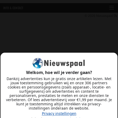
INFO & CONTACT
© 2026
Nieuwspaal
Welkom, hoe wil je verder gaan?
Dankzij advertenties kun je gratis onze artikelen lezen. Met
jouw toestemming gebruiken wij en onze 306 partners
cookies en persoonsgegevens (zoals apparaat-, locatie- en
surfgegevens) om advertenties en content te
personaliseren, prestaties te meten en onze diensten te
verbeteren. Of lees advertentievrij voor €1,99 per maand. Je
kunt je toestemming altijd intrekken via privacy-
instellingen onderaan de website.
Privacy instellingen