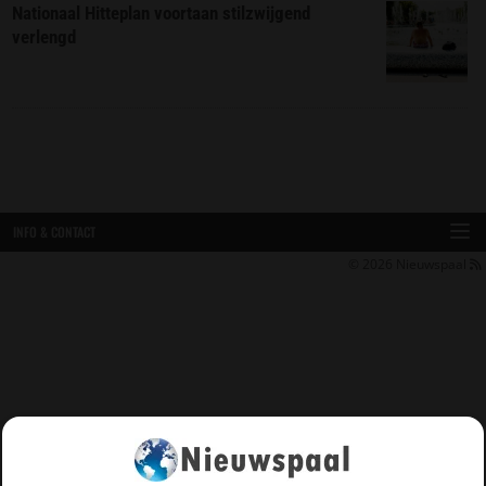
Nationaal Hitteplan voortaan stilzwijgend
verlengd
INFO & CONTACT
© 2026
Nieuwspaal