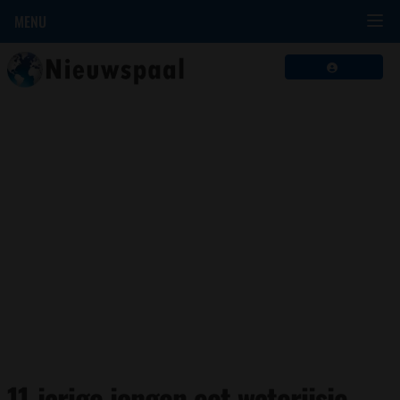
MENU
11-jarige jongen eet waterijsje