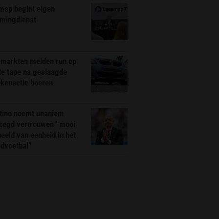
map begint eigen
amingdienst
markten melden run op
te tape na geslaagde
ekenactie boeren
ntino noemt unaniem
zegd vertrouwen “mooi
eeld van eenheid in het
ldvoetbal”