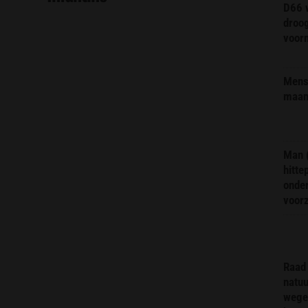
D66 w
droo
voorm
Mens 
maa
Man 
hitte
onder
voor
Raad 
natuu
wege