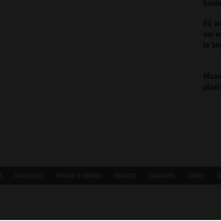
hout
EU we
om wi
te b
Maas 
plaat
R
HUISREGELS
PRIVACY & COOKIES
DONATIES
VACATURES
ZOEKEN
C