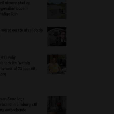
il nieuwe stad op
ggevallen bodem
alige Rijn
werpt eerste afval op de
n
(41) volgt
planadvies ‘weinig
nemen’ al 28 jaar uit
zorg
van State legt
rbrand in Limburg stil
ns ontbrekende