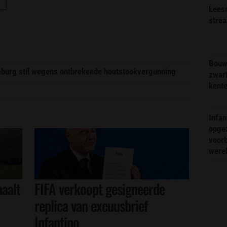
Lees
stre
Bouw
imburg stil wegens ontbrekende houtstookvergunning
zwar
kent
Infa
opge
voorb
were
aalt
FIFA verkoopt gesigneerde
replica van excuusbrief
Infantino