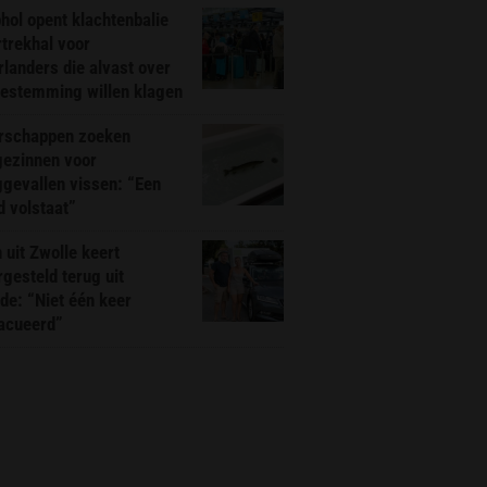
hol opent klachtenbalie
rtrekhal voor
landers die alvast over
bestemming willen klagen
rschappen zoeken
gezinnen voor
gevallen vissen: “Een
d volstaat”
 uit Zwolle keert
rgesteld terug uit
de: “Niet één keer
acueerd”