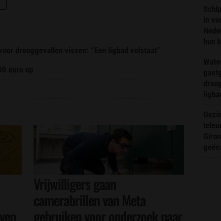
Schip
in ve
Neder
hun 
or drooggevallen vissen: “Een ligbad volstaat”
Wate
00 euro op
gast
droog
ligba
Gezin
teleu
Giron
geëv
Vrijwilligers gaan
camerabrillen van Meta
even
gebruiken voor onderzoek naar