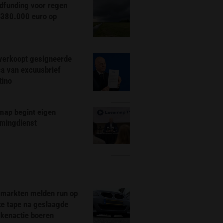
dfunding voor regen
 380.000 euro op
 verkoopt gesigneerde
ca van excuusbrief
tino
map begint eigen
amingdienst
markten melden run op
te tape na geslaagde
ekenactie boeren