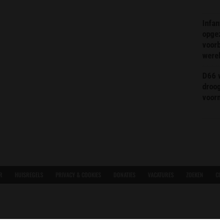
Infa
opge
voorb
were
D66 w
droo
voorm
R
HUISREGELS
PRIVACY & COOKIES
DONATIES
VACATURES
ZOEKEN
C