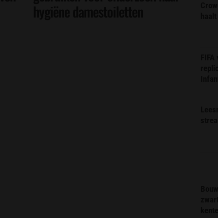
Crow
hygiëne damestoiletten
haalt
FIFA
repli
Infan
Lees
stre
Bouw
zwar
kent