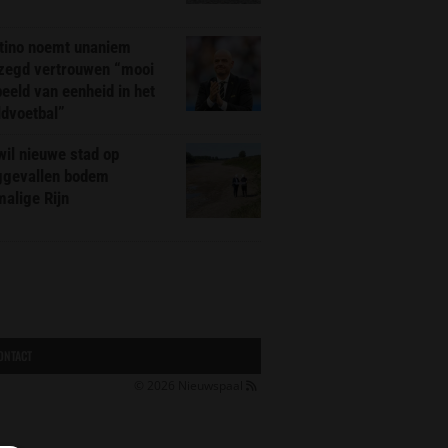
ntino noemt unaniem
zegd vertrouwen “mooi
eeld van eenheid in het
ldvoetbal”
il nieuwe stad op
ggevallen bodem
alige Rijn
ONTACT
© 2026
Nieuwspaal