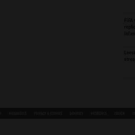
FIFA
repli
Infan
Lees
stre
R
HUISREGELS
PRIVACY & COOKIES
DONATIES
VACATURES
ZOEKEN
C