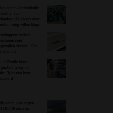
hol opent klachtenbalie
rtrekhal voor
landers die alvast over
bestemming willen klagen
rschappen zoeken
gezinnen voor
gevallen vissen: “Een
d volstaat”
 uit Zwolle keert
rgesteld terug uit
de: “Niet één keer
acueerd”
dfunding voor regen
 380.000 euro op