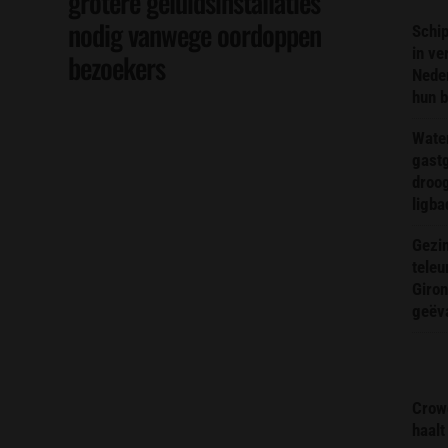
grotere geluidsinstallaties
nodig vanwege oordoppen
Schip
in ve
bezoekers
Neder
hun 
Wate
gast
droog
ligba
Gezin
teleu
Giron
geëv
Crow
haalt