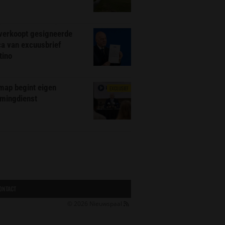
 verkoopt gesigneerde
ca van excuusbrief
tino
map begint eigen
EXCLUSIEF
amingdienst
ONTACT
© 2026
Nieuwspaal