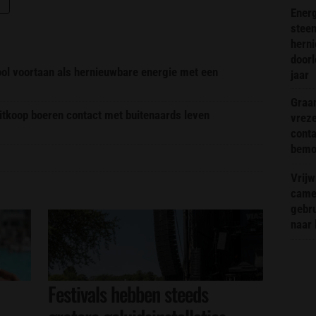
Energ
steen
hern
doorl
ool voortaan als hernieuwbare energie met een
jaar
Graa
itkoop boeren contact met buitenaards leven
vreze
conta
bemoe
Vrijw
came
gebr
naar 
Festivals hebben steeds