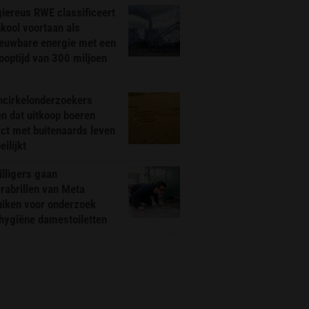
iereus RWE classificeert
kool voortaan als
ieuwbare energie met een
ooptijd van 300 miljoen
ncirkelonderzoekers
n dat uitkoop boeren
ct met buitenaards leven
ilijkt
illigers gaan
rabrillen van Meta
uiken voor onderzoek
hygiëne damestoiletten